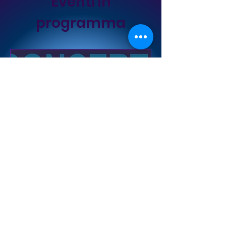
Eventi in
programma
CONCERTO DI S. CECILIA
2026
sab 21 nov
Palestra Comunale Mauro Pastorelli
Il nostro concerto di fine 
stagione
Scopri di più