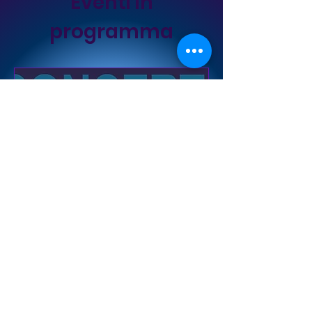
Eventi in
programma
CONCERTO DI S. CECILIA
2026
sab 21 nov
Palestra Comunale Mauro Pastorelli
Il nostro concerto di fine 
stagione
Scopri di più