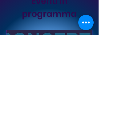
Eventi in
programma
CONCERTO DI S. CECILIA
2026
sab 21 nov
Palestra Comunale Mauro Pastorelli
Il nostro concerto di fine 
stagione
Scopri di più