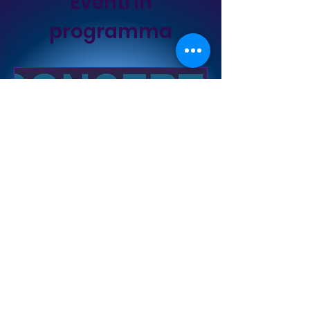
Eventi in
programma
CONCERTO DI S. CECILIA
2026
sab 21 nov
Palestra Comunale Mauro Pastorelli
Il nostro concerto di fine 
stagione
Scopri di più